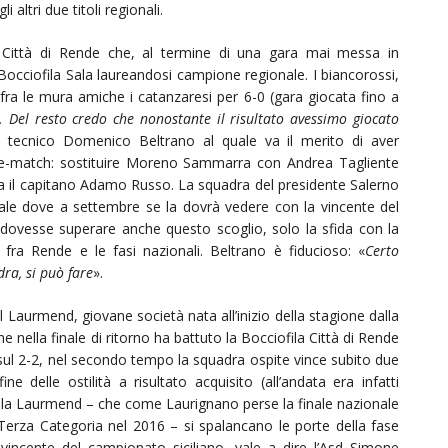
 altri due titoli regionali.
Città di Rende che, al termine di una gara mai messa in
d Bocciofila Sala laureandosi campione regionale. I biancorossi,
 fra le mura amiche i catanzaresi per 6-0 (gara giocata fino a
. Del resto credo che nonostante il risultato avessimo giocato
 tecnico Domenico Beltrano al quale va il merito di aver
e-match: sostituire Moreno Sammarra con Andrea Tagliente
erna il capitano Adamo Russo. La squadra del presidente Salerno
onale dove a settembre se la dovrà vedere con la vincente del
e dovesse superare anche questo scoglio, solo la sfida con la
 fra Rende e le fasi nazionali. Beltrano è fiducioso: «
Certo
ra, si può fare
».
l Laurmend, giovane società nata all’inizio della stagione dalla
 nella finale di ritorno ha battuto la Bocciofila Città di Rende
ul 2-2, nel secondo tempo la squadra ospite vince subito due
e delle ostilità a risultato acquisito (all’andata era infatti
 la Laurmend – che come Laurignano perse la finale nazionale
Terza Categoria nel 2016 – si spalancano le porte della fase
 vincente del campionato siciliano, vale a dire l’Asd Simone