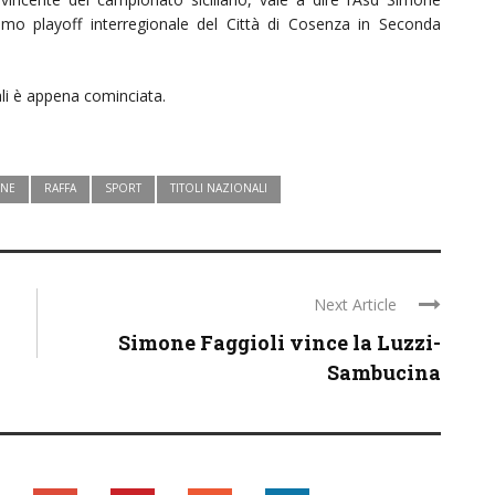
imo playoff interregionale del Città di Cosenza in Seconda
nali è appena cominciata.
NE
RAFFA
SPORT
TITOLI NAZIONALI
Next Article
Simone Faggioli vince la Luzzi-
Sambucina