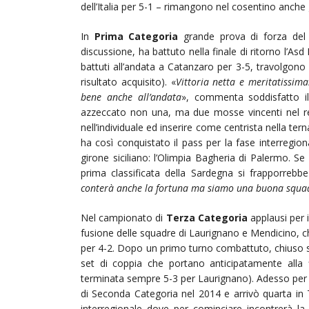
dell’Italia per 5-1 – rimangono nel cosentino anche gli
In
Prima Categoria
grande prova di forza del 
discussione, ha battuto nella finale di ritorno l’As
battuti all’andata a Catanzaro per 3-5, travolgono
risultato acquisito). «
Vittoria netta e meritatissima
bene anche all’andata
», commenta soddisfatto il
azzeccato non una, ma due mosse vincenti nel r
nell’individuale ed inserire come centrista nella t
ha così conquistato il pass per la fase interregi
girone siciliano: l’Olimpia Bagheria di Palermo. S
prima classificata della Sardegna si frapporrebbe
conterà anche la fortuna ma siamo una buona squad
Nel campionato di
Terza Categoria
applausi per i
fusione delle squadre di Laurignano e Mendicino, che
per 4-2. Dopo un primo turno combattuto, chiuso s
set di coppia che portano anticipatamente alla fin
terminata sempre 5-3 per Laurignano). Adesso per
di Seconda Categoria nel 2014 e arrivò quarta in 
interregionale dove per cominciare incontrerà la