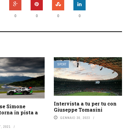
0
0
0
0
SPORT
Intervista a tu per tu con
ese Simone
Giuseppe Tomasini
torna in pista a
GENNAIO 30, 2023
, 2021