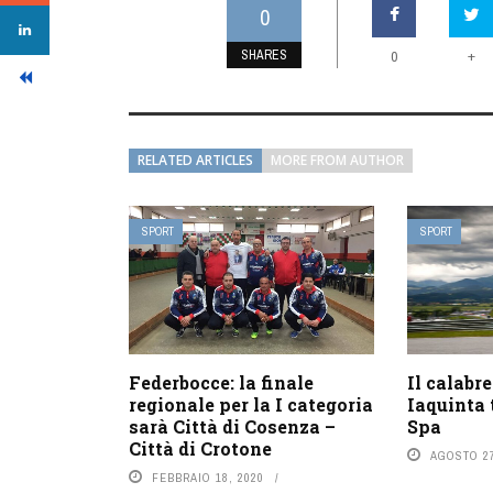
0
SHARES
+
0
RELATED ARTICLES
MORE FROM AUTHOR
SPORT
SPORT
Federbocce: la finale
Il calabr
regionale per la I categoria
Iaquinta 
sarà Città di Cosenza –
Spa
Città di Crotone
AGOSTO 27
FEBBRAIO 18, 2020