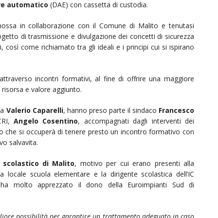
ore automatico
(DAE) con cassetta di custodia.
romossa in collaborazione con il Comune di Malito e tenutasi
ogetto di trasmissione e divulgazione dei concetti di sicurezza
così come richiamato tra gli ideali e i principi cui si ispirano
ttraverso incontri formativi, al fine di offrire una maggiore
risorsa e valore aggiunto.
ta
Valerio Caparelli
, hanno preso parte il sindaco
Francesco
CRI,
Angelo Cosentino
, accompagnati dagli interventi dei
o che si occuperà di tenere presto un incontro formativo con
vo salvavita.
 scolastico di Malito
, motivo per cui erano presenti alla
a locale scuola elementare e la dirigente scolastica dell’IC
ha molto apprezzato il dono della Euroimpianti Sud di
gliore possibilità per garantire un trattamento adeguato in caso