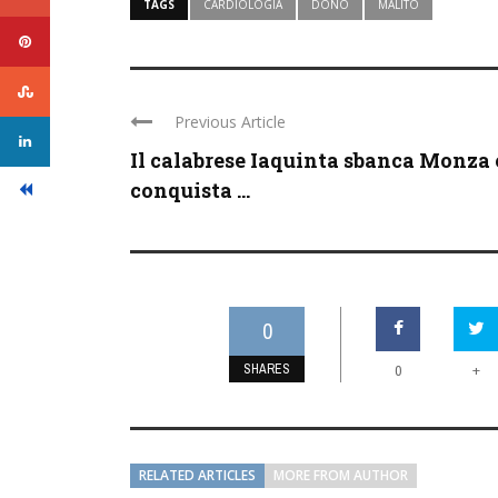
TAGS
CARDIOLOGIA
DONO
MALITO
Previous Article
Il calabrese Iaquinta sbanca Monza 
conquista ...
0
SHARES
+
0
RELATED ARTICLES
MORE FROM AUTHOR