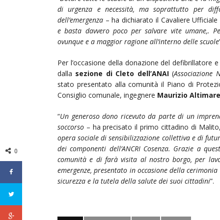
di urgenza e necessità, ma soprattutto per diff
dell’emergenza
– ha dichiarato il Cavaliere Ufficial
e basta davvero poco per salvare vite umane,. Pe
ovunque e a maggior ragione all’interno delle scuole
Per l’occasione della donazione del defibrillatore e
dalla
sezione di Cleto dell’ANAI
(
Associazione N
stato presentato alla comunità il Piano di Protezi
Consiglio comunale, ingegnere
Maurizio Altimar
“
Un generoso dono ricevuto da parte di un imprendi
soccorso
– ha precisato il primo cittadino di Malito
opera sociale di sensibilizzazione collettiva e di fut
dei componenti dell’ANCRI Cosenza. Grazie a ques
0
comunità e di farà visita al nostro borgo, per lav
emergenze, presentato in occasione della cerimonia d
sicurezza e la tutela della salute dei suoi cittadini
”.