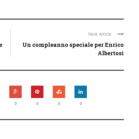
Next Article
e
Un compleanno speciale per Enrico
Albertosi
0
0
0
0