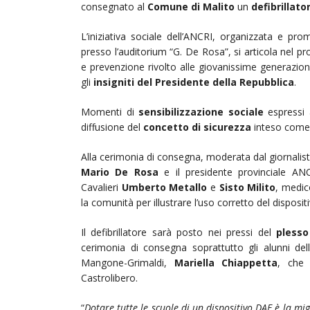
consegnato al
Comune di Malito
un
defibrillat
L’iniziativa sociale dell’ANCRI, organizzata e p
presso l’auditorium “G. De Rosa”, si articola nel pr
e prevenzione rivolto alle giovanissime generazioni, 
gli
insigniti del Presidente della Repubblica
.
Momenti di
sensibilizzazione sociale
espressi a
diffusione del
concetto di sicurezza
inteso come 
Alla cerimonia di consegna, moderata dal giornalis
Mario De Rosa
e il presidente provinciale AN
Cavalieri
Umberto Metallo
e
Sisto Milito
, medic
la comunità per illustrare l’uso corretto del dispositi
Il defibrillatore sarà posto nei pressi del
plesso
cerimonia di consegna soprattutto gli alunni dell
Mangone-Grimaldi,
Mariella Chiappetta
, che 
Castrolibero.
“
Dotare tutte le scuole di un dispositivo DAE è la mi