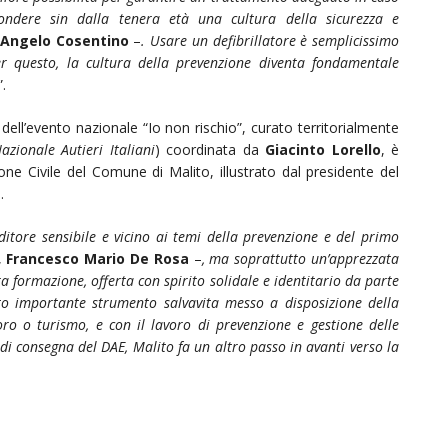
ondere sin dalla tenera età una cultura della sicurezza e
e
Angelo Cosentino
–
. Usare un defibrillatore è semplicissimo
r questo, la cultura della prevenzione diventa fondamentale
”.
 dell’evento nazionale “Io non rischio”, curato territorialmente
azionale Autieri Italiani
) coordinata da
Giacinto Lorello
, è
one Civile del Comune di Malito, illustrato dal presidente del
e
.
tore sensibile e vicino ai temi della prevenzione e del primo
,
Francesco Mario De Rosa
–
, ma soprattutto un’apprezzata
ura formazione, offerta con spirito solidale e identitario da parte
to importante strumento salvavita messo a disposizione della
oro o turismo, e con il lavoro di prevenzione e gestione delle
i consegna del DAE, Malito fa un altro passo in avanti verso la