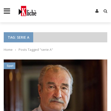
TAG: SERIE A
Home
›
Posts Tagged "serie A"
Sport