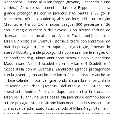
bianconera (il primo al Milan troppo giovane, il secondo a fine
carriera). Altro ex sicuramente di lusso è Filippo Inzaghi, già
grande protagonista con la Juventus (165 partite e 89 gol in
bianconero, più uno scudetto) al Milan fece addirittura meglio
(dieci trofei, tra cui 2 Champions League, 300 presenze e 126
con la maglia numero 9 del diavolo). Con alterne fortune da
ricordare anche come allenatore Alberto Zaccheroni (scudetto al
Milan e 7 posto alla Juventus), Borriello (trofei con entrambe ma
mai da protagonista, Matri, Aquilani, Legrottaglie, Emerson lo
stesso Abbiati, grande protagonista con entrambe le maglie. Gli
ex eccellenti degli ultimi anni sono senza dubbio in panchina
Massimiliano Allegri(1 scudetto con il Milan e 4 Scudetti e 4
Coppe Italia con la Juventus), Zambrotta (grande protagonista
con la Juventus, ma anche al Milan si fece apprezzare anche se
in fase calante). Il bomber giramondo Zlatan Ibrahimovic, stella
indiscussa sia della Juventus, dell’Inter e del Milan, ma
soprattutto Andrea Pirlo che, dopo aver scritto la storia del
Milan per 10 anni, nel 2011 passa alla Juventus e contribuisce da
attore protagonista alle vittorie bianconere con la stessa classe
che aveva caratterizzato il suo periodo al Milan. Negli ultimi anni
si parla di Storari (eterno secondo in entrambe le squadre) di De