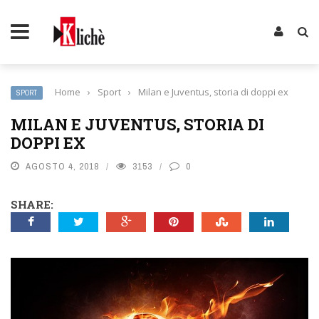
Home
›
Sport
›
Milan e Juventus, storia di doppi ex
SPORT
MILAN E JUVENTUS, STORIA DI
DOPPI EX
AGOSTO 4, 2018
3153
0
SHARE: