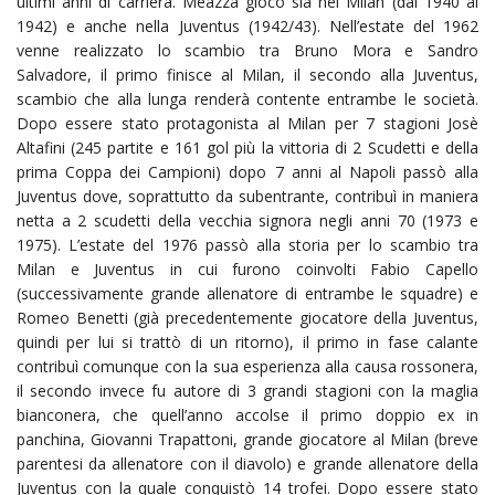
ultimi anni di carriera. Meazza giocò sia nel Milan (dal 1940 al
1942) e anche nella Juventus (1942/43). Nell’estate del 1962
venne realizzato lo scambio tra Bruno Mora e Sandro
Salvadore, il primo finisce al Milan, il secondo alla Juventus,
scambio che alla lunga renderà contente entrambe le società.
Dopo essere stato protagonista al Milan per 7 stagioni Josè
Altafini (245 partite e 161 gol più la vittoria di 2 Scudetti e della
prima Coppa dei Campioni) dopo 7 anni al Napoli passò alla
Juventus dove, soprattutto da subentrante, contribuì in maniera
netta a 2 scudetti della vecchia signora negli anni 70 (1973 e
1975). L’estate del 1976 passò alla storia per lo scambio tra
Milan e Juventus in cui furono coinvolti Fabio Capello
(successivamente grande allenatore di entrambe le squadre) e
Romeo Benetti (già precedentemente giocatore della Juventus,
quindi per lui si trattò di un ritorno), il primo in fase calante
contribuì comunque con la sua esperienza alla causa rossonera,
il secondo invece fu autore di 3 grandi stagioni con la maglia
bianconera, che quell’anno accolse il primo doppio ex in
panchina, Giovanni Trapattoni, grande giocatore al Milan (breve
parentesi da allenatore con il diavolo) e grande allenatore della
Juventus con la quale conquistò 14 trofei. Dopo essere stato