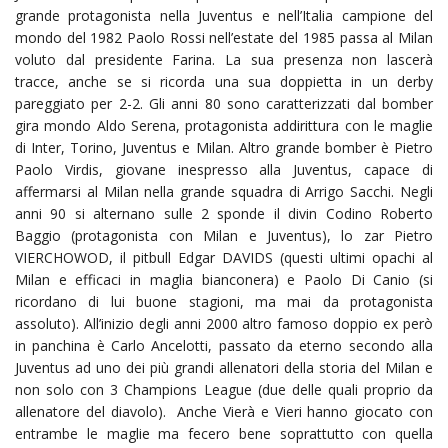
grande protagonista nella Juventus e nell’Italia campione del
mondo del 1982 Paolo Rossi nell’estate del 1985 passa al Milan
voluto dal presidente Farina. La sua presenza non lascerà
tracce, anche se si ricorda una sua doppietta in un derby
pareggiato per 2-2. Gli anni 80 sono caratterizzati dal bomber
gira mondo Aldo Serena, protagonista addirittura con le maglie
di Inter, Torino, Juventus e Milan. Altro grande bomber è Pietro
Paolo Virdis, giovane inespresso alla Juventus, capace di
affermarsi al Milan nella grande squadra di Arrigo Sacchi. Negli
anni 90 si alternano sulle 2 sponde il divin Codino Roberto
Baggio (protagonista con Milan e Juventus), lo zar Pietro
VIERCHOWOD, il pitbull Edgar DAVIDS (questi ultimi opachi al
Milan e efficaci in maglia bianconera) e Paolo Di Canio (si
ricordano di lui buone stagioni, ma mai da protagonista
assoluto). All’inizio degli anni 2000 altro famoso doppio ex però
in panchina è Carlo Ancelotti, passato da eterno secondo alla
Juventus ad uno dei più grandi allenatori della storia del Milan e
non solo con 3 Champions League (due delle quali proprio da
allenatore del diavolo). Anche Vierà e Vieri hanno giocato con
entrambe le maglie ma fecero bene soprattutto con quella