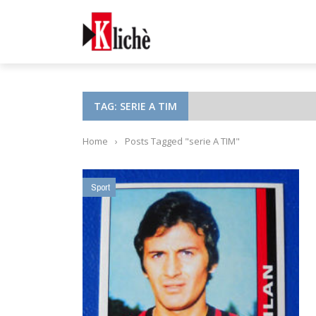
TAG: SERIE A TIM
Home
›
Posts Tagged "serie A TIM"
Sport