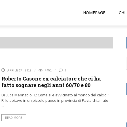
HOMEPAGE
CHI
APRILE 24, 2019
4451
0
Roberto Casone ex calciatore che ci ha
fatto sognare negli anni 60/70 e 80
Di Luca Meringolo L: Come si è avvicinato al mondo del calcio ?
R: Io abitavo in un piccolo paese in provincia di Pavia chiamato
...
READ MORE