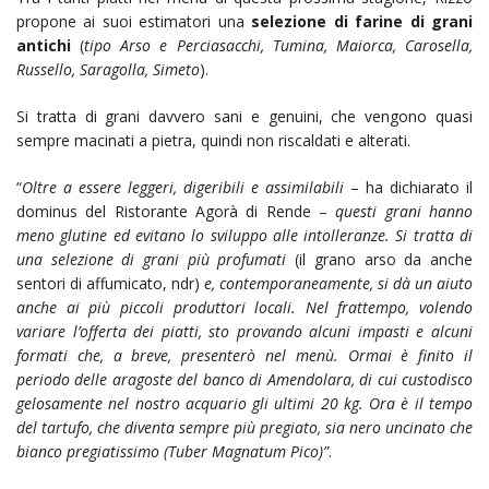
propone ai suoi estimatori una
selezione di farine di grani
antichi
(
tipo Arso e Perciasacchi, Tumina, Maiorca, Carosella,
Russello, Saragolla, Simeto
).
Si tratta di grani davvero sani e genuini, che vengono quasi
sempre macinati a pietra, quindi non riscaldati e alterati.
“
Oltre a essere leggeri, digeribili e assimilabili
– ha dichiarato il
dominus del Ristorante Agorà di Rende –
questi grani hanno
meno glutine ed evitano lo sviluppo alle intolleranze. Si tratta di
una selezione di grani più profumati
(il grano arso da anche
sentori di affumicato, ndr)
e, contemporaneamente,
si dà un aiuto
anche ai più piccoli produttori locali. Nel frattempo, volendo
variare l’offerta dei piatti, sto provando alcuni impasti e alcuni
formati che, a breve, presenterò nel menù. Ormai è finito il
periodo delle aragoste del banco di Amendolara, di cui custodisco
gelosamente nel nostro acquario gli ultimi 20 kg. Ora è il tempo
del tartufo, che diventa sempre più pregiato, sia nero uncinato che
bianco pregiatissimo (Tuber Magnatum Pico)”
.