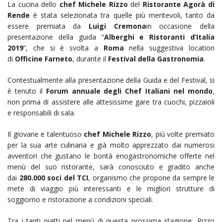
La cucina dello
chef Michele Rizzo
del
Ristorante Agorà di
Rende
è stata selezionata tra quelle più meritevoli, tanto da
essere premiata da
Luigi
Cremona
in occasione della
presentazione della guida “
Alberghi e Ristoranti d’Italia
2019
”, che si è svolta a
Roma
nella suggestiva location
di
Officine Farneto
, durante il
Festival della Gastronomia
.
Contestualmente alla presentazione della Guida e del Festival, si
è tenuto il
Forum annuale degli Chef Italiani nel mondo
,
non prima di assistere alle attesissime gare tra cuochi, pizzaioli
e responsabili di sala.
Il giovane e talentuoso
chef Michele Rizzo
, più volte premiato
per la sua arte culinaria e già molto apprezzato dai numerosi
avventori che gustano le bontà enogastronomiche offerte nel
menù del suo ristorante, sarà conosciuto e gradito anche
dai
280.000 soci del TCI
, organismo che propone da sempre le
mete di viaggio più interessanti e le migliori strutture di
soggiorno e ristorazione a condizioni speciali.
Tra i tanti piatti nel menù di questa prossima stagione, Rizzo