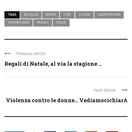
TAGS
BELLEZZA
BONTÀ
CHEF
CUCINA
GASTRONOMIA
OPPORTUNITÀ
PREMIO
STELLE
Previous Article
Regali di Natale, al via la stagione ...
Next Article
Violenza contro le donne… VediamocichiarA