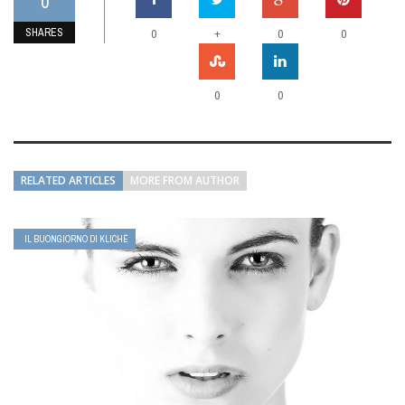
0
SHARES
+
0
0
0
0
0
RELATED ARTICLES
MORE FROM AUTHOR
IL BUONGIORNO DI KLICHÉ