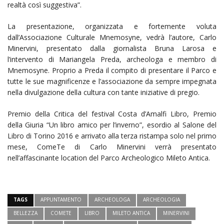
realtà così suggestiva”.
La presentazione, organizzata e fortemente voluta
dall’Associazione Culturale Mnemosyne, vedrà l’autore, Carlo
Minervini, presentato dalla giornalista Bruna Larosa e
l’intervento di Mariangela Preda, archeologa e membro di
Mnemosyne. Proprio a Preda il compito di presentare il Parco e
tutte le sue magnificenze e l’associazione da sempre impegnata
nella divulgazione della cultura con tante iniziative di pregio.
Premio della Critica del festival Costa d’Amalfi Libro, Premio
della Giuria “Un libro amico per l’inverno”, esordio al Salone del
Libro di Torino 2016 e arrivato alla terza ristampa solo nel primo
mese, ComeTe di Carlo Minervini verrà presentato
nell’affascinante location del Parco Archeologico Mileto Antica.
TAGS
APPUNTAMENTO
ARCHEOLOGA
ARCHEOLOGIA
BELLEZZA
COMETE
LIBRO
MILETO ANTICA
MINERVINI