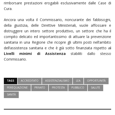
rimborsare prestazioni erogabili esclusivamente dalle Case di
Cura.
Ancora una volta il Commissario, noncurante dei fabbisogni,
della giustizia, delle Direttive Ministeriali, vuole affossare e
distruggere un intero settore produttivo, un settore che ha il
compito delicato ed importantissimo di attuare la prevenzione
sanitaria in una Regione che ricopre gli ultimi posti nell’ambito
dell’assistenza sanitaria e che è già sotto finanziata rispetto a
i
Livelli minimi di Assistenza
stabiliti dallo stesso
Commissario.
TAGS
ACCREDITATO
ASSISTENZIALISMO
LEA
OPPORTUNITÀ
PEREQUAZIONE
PRIVATO
PROTESTA
PUBBLICO
SALUTE
SANITÀ