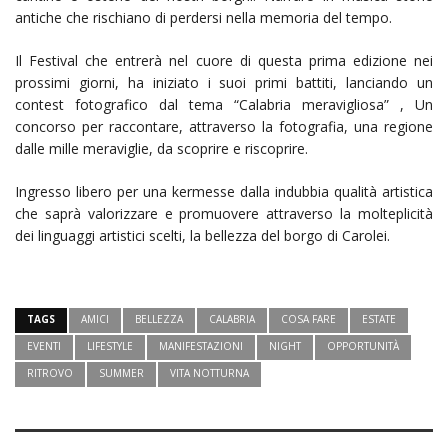
antiche che rischiano di perdersi nella memoria del tempo.
Il Festival che entrerà nel cuore di questa prima edizione nei
prossimi giorni, ha iniziato i suoi primi battiti, lanciando un
contest fotografico dal tema “Calabria meravigliosa” , Un
concorso per raccontare, attraverso la fotografia, una regione
dalle mille meraviglie, da scoprire e riscoprire.
Ingresso libero per una kermesse dalla indubbia qualità artistica
che saprà valorizzare e promuovere attraverso la molteplicità
dei linguaggi artistici scelti, la bellezza del borgo di Carolei.
TAGS
AMICI
BELLEZZA
CALABRIA
COSA FARE
ESTATE
EVENTI
LIFESTYLE
MANIFESTAZIONI
NIGHT
OPPORTUNITÀ
RITROVO
SUMMER
VITA NOTTURNA