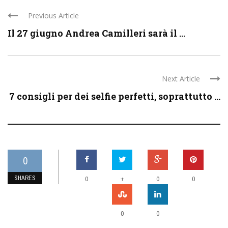
Previous Article
Il 27 giugno Andrea Camilleri sarà il ...
Next Article
7 consigli per dei selfie perfetti, soprattutto ...
0
SHARES
+
0
0
0
0
0