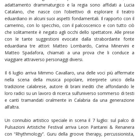
adattamento drammaturgico e la regia sono affidati a Lucia
Catalano, che nasce con l’obiettivo di esplorare il teatro
eduardiano in alcuni suoi aspetti fondamentali. Il rapporto con il
camerino, con lo specchio, con il palcoscenico e con tutto ciò
che solitamente è negato agli occhi dello spettatore. Alle prese
con le tante suggestioni evocate dalla strabordante fonte
eduardiana tre attori: Matteo Lombardo, Carina Minervini e
Matteo Spadafora, chiamati a una prova che li conduce a
viaggiare attraverso personaggi diversi.
Il 6 luglio arriva Mimmo Cavallaro, una delle voci più affermate
nella scena della musica popolare, interprete unico della
tradizione calabrese, autore di brani inediti che affondando le
loro radici su un lavoro di ricerca sull’universo sommerso di testi
e canti tramandati oralmente in Calabria da una generazione
all’altra.
Un connubio artistico speciale in scena il 7 luglio: sul palco di
Pulsazioni Artistiche Festival arriva Leon Pantarei & Renanera
con “Rhythmology”. Guru della groove therapy, percussionista,