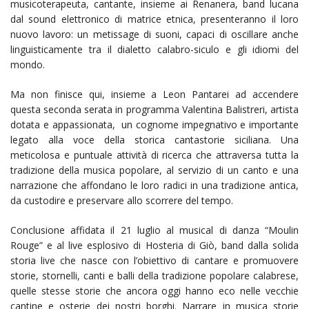
musicoterapeuta, cantante, insieme ai Renanera, band lucana
dal sound elettronico di matrice etnica, presenteranno il loro
nuovo lavoro: un metissage di suoni, capaci di oscillare anche
linguisticamente tra il dialetto calabro-siculo e gli idiomi del
mondo.
Ma non finisce qui, insieme a Leon Pantarei ad accendere
questa seconda serata in programma Valentina Balistreri, artista
dotata e appassionata, un cognome impegnativo e importante
legato alla voce della storica cantastorie siciliana. Una
meticolosa e puntuale attività di ricerca che attraversa tutta la
tradizione della musica popolare, al servizio di un canto e una
narrazione che affondano le loro radici in una tradizione antica,
da custodire e preservare allo scorrere del tempo.
Conclusione affidata il 21 luglio al musical di danza “Moulin
Rouge” e al live esplosivo di Hosteria di Giò, band dalla solida
storia live che nasce con l’obiettivo di cantare e promuovere
storie, stornelli, canti e balli della tradizione popolare calabrese,
quelle stesse storie che ancora oggi hanno eco nelle vecchie
cantine e osterie dei nostri borghi. Narrare in musica storie