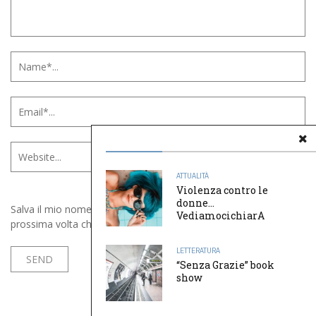
ATTUALITÀ
Violenza contro le
donne…
Salva il mio nome, email e sito web in questo browser per la
VediamocichiarA
prossima volta che commento.
LETTERATURA
“Senza Grazie” book
show