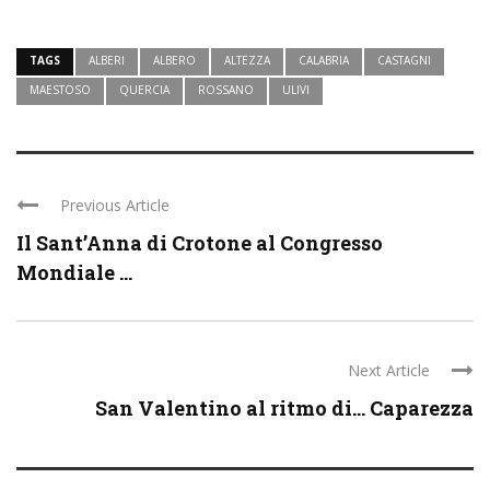
TAGS
ALBERI
ALBERO
ALTEZZA
CALABRIA
CASTAGNI
MAESTOSO
QUERCIA
ROSSANO
ULIVI
Previous Article
Il Sant’Anna di Crotone al Congresso
Mondiale ...
Next Article
San Valentino al ritmo di… Caparezza