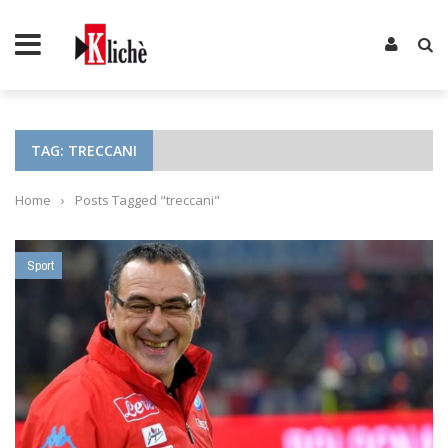
TAG: TRECCANI
Home
›
Posts Tagged "treccani"
Sport