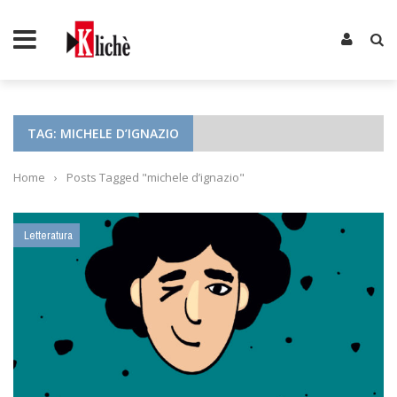
TAG: MICHELE D’IGNAZIO
Home
›
Posts Tagged "michele d’ignazio"
Letteratura