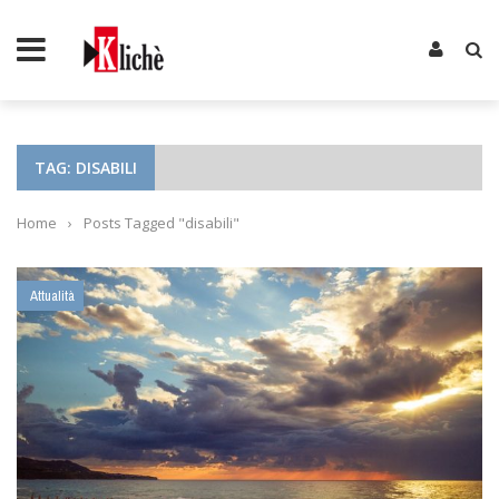
TAG: DISABILI
Home
›
Posts Tagged "disabili"
Attualità